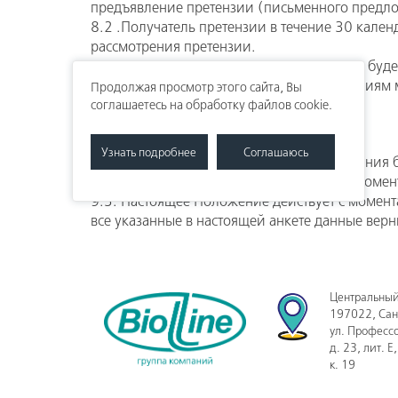
предъявление претензии (письменного предл
8.2 .Получатель претензии в течение 30 кален
рассмотрения претензии.
8.3. При не достижении соглашения спор буде
8.4. К настоящему Положению и отношениям м
Продолжая просмотр этого сайта, Вы
соглашаетесь на обработку файлов cookie.
Узнать подробнее
Соглашаюсь
9.1. В Положение могут вноситься изменения 
9.2. Новое Положение вступает в силу с моме
9.3. Настоящее Положение действует с момент
все указанные в настоящей анкете данные верн
Центральный
197022
,
Сан
ул. Професс
д. 23, лит. Е
к. 19