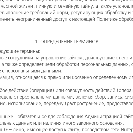
 частной жизни, личную и семейную тайну, а также установл
невыполнение требований норм, регулирующих обработку и
ечить неограниченный доступ к настоящей Политике обработ
1. ОПРЕДЕЛЕНИЕ ТЕРМИНОВ
ледующие термины:
ые сотрудники на управление сайтом, действующие от его и
, а также определяет цели обработки персональных данных,
е с персональными данными.
мация, относящаяся к прямо или косвенно определенному 
бое действие (операция) или совокупность действий (опера
редств с персональными данными, включая сбор, запись, си
ие, использование, передачу (распространение, предоставл
нных» - обязательное для соблюдения Администрацией сайт
нальных данных или наличия иного законного основания.
ль)» – лицо, имеющее доступ к сайту, посредством сети Инт