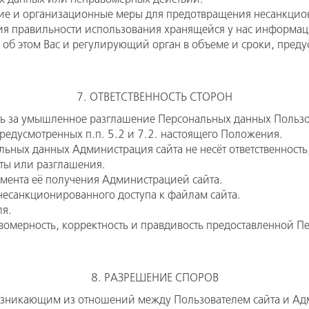
е и организационные меры для предотвращения несанкцион
я правильности использования хранящейся у нас информации
об этом Вас и регулирующий орган в объеме и сроки, преду
7. ОТВЕТСТВЕННОСТЬ СТОРОН
сть за умышленное разглашение Персональных данных Пользо
предусмотренных п.п. 5.2 и 7.2. настоящего Положения.
альных данных Администрация сайта не несёт ответственност
аты или разглашения.
момента её получения Администрацией сайта.
несанкционированного доступа к файлам сайта.
ля.
равомерность, корректность и правдивость предоставленной П
8. РАЗРЕШЕНИЕ СПОРОВ
возникающим из отношений между Пользователем сайта и Ад