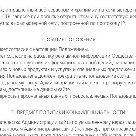
х, отправленный веб-сервером и хранимый на компьютере п
HTTP-запросе при попытке открыть страницу соответствующег
 узла в компьютерной сети, построенной по протоколу IP.
2. ОБЩИЕ ПОЛОЖЕНИЯ
чает согласие с настоящим Положением.
ает согласие на рассылку рекламной информации Общества 
азаться от получения информационных сообщений, направив
ниях о новых продуктах и услугах и специальных предложени
ния Пользователь должен прекратить использование сайта.
 данному сайту. Администрация сайта не контролирует и не н
ам, доступным на данном сайте.
верность персональных данных, предоставляемых Пользовате
3. ПРЕДМЕТ ПОЛИТИКИ КОНФИДЕНЦИАЛЬНОСТИ
зательства Администрации сайта по умышленному неразгла
м запросам Администрации сайта (например, при отправке ф
телей могут иметь доступ только сотрудники Общества, до