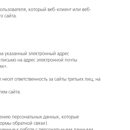
ользователя, который веб-клиент или веб-
о сайта.
на указанный электронный адрес
 письмо на адрес электронной почты
ях».
есет ответственность за сайты третьих лиц, на
лем сайта.
шению персональных данных, которые
ормы обратной связи).
пущенные к работе с персональными данными