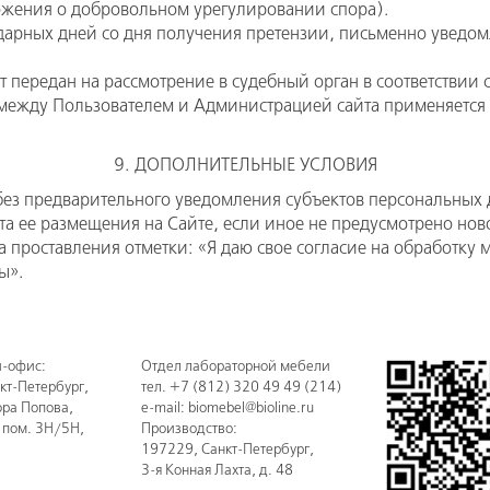
ожения о добровольном урегулировании спора).
дарных дней со дня получения претензии, письменно уведомл
т передан на рассмотрение в судебный орган в соответствии
ежду Пользователем и Администрацией сайта применяется 
9. ДОПОЛНИТЕЛЬНЫЕ УСЛОВИЯ
без предварительного уведомления субъектов персональных 
нта ее размещения на Сайте, если иное не предусмотрено н
а проставления отметки: «Я даю свое согласие на обработку
ы».
-офис:
Отдел лабораторной мебели
кт-Петербург
,
тел.
+7 (812) 320 49 49
(214)
ора Попова,
e-mail: biomebel@bioline.ru
, пом. 3Н/5Н,
Производство:
197229, Санкт-Петербург,
3-я Конная Лахта, д. 48